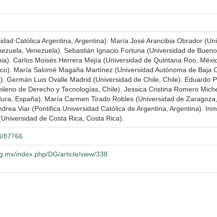
sidad Católica Argentina, Argentina). María José Arancibia Obrador (Un
nezuela, Venezuela). Sebastián Ignacio Fortuna (Universidad de Bueno
ia). Carlos Moisés Herrera Mejía (Universidad de Quintana Roo, Méxi
co). María Salomé Magaña Martínez (Universidad Autónoma de Baja Cal
le). Germán Luis Ovalle Madrid (Universidad de Chile, Chile). Eduardo
hileno de Derecho y Tecnologías, Chile). Jessica Cristina Romero Miche
ra, España). María Carmen Tirado Robles (Universidad de Zaragoza, Es
drea Viar (Pontifica Universidad Católica de Argentina, Argentina). In
Universidad de Costa Rica, Costa Rica).
04/87766
g.mx/index.php/DG/article/view/338