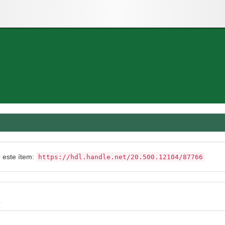
r este ítem:
https://hdl.handle.net/20.500.12104/87766
4