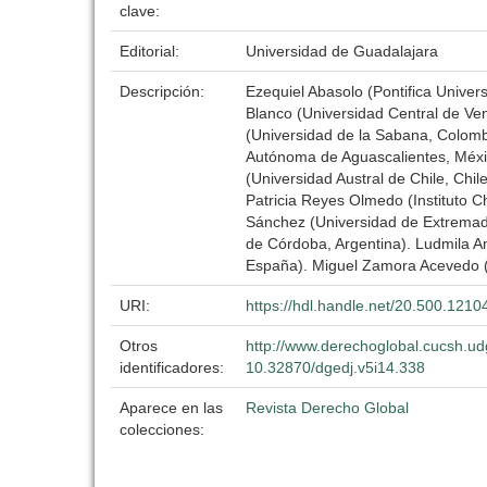
clave:
Editorial:
Universidad de Guadalajara
Descripción:
Ezequiel Abasolo (Pontifica Univer
Blanco (Universidad Central de Ve
(Universidad de la Sabana, Colomb
Autónoma de Aguascalientes, Méxi
(Universidad Austral de Chile, Chi
Patricia Reyes Olmedo (Instituto C
Sánchez (Universidad de Extremadu
de Córdoba, Argentina). Ludmila An
España). Miguel Zamora Acevedo (
URI:
https://hdl.handle.net/20.500.121
Otros
http://www.derechoglobal.cucsh.ud
identificadores:
10.32870/dgedj.v5i14.338
Aparece en las
Revista Derecho Global
colecciones: