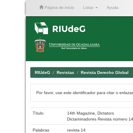
Página de inicio
Listar
Ayuda
Skip
navigation
RIUdeG
Revistas
Revista Derecho Global
Por favor, use este identificador para citar o enlaza
Título:
14th Magazine, Dictators
Dictaminadores Revista número 1
Palabras
revista 14