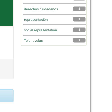
derechos ciudadanos
1
representación
1
social representation.
1
Telenovelas
1