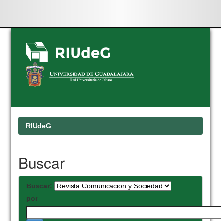
Skip
navigation
RIUdeG
Buscar
Buscar:
por