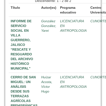
Descendente: 1 - 2 de 2
Título
Autor(es)
Programa
Centro
educativo
Universit
INFORME DE
González
LICENCIATURA
CUNORT
SERVICIO
González,
EN
SOCIAL EN
Yarei
ANTROPOLOGIA
VILLA
GUERRERO,
JALISCO
“RESCATE Y
RESGUARDO
DEL ARCHIVO
HISTÓRICO
MUNICIPAL”
CERRO DE SAN
Huízar
LICENCIATURA
CUNORT
MIGUEL: UN
Acosta,
EN
ANÁLISIS
Víctor
ANTROPOLOGIA
DESDE SUS
Hugo
TERRAZAS
AGRÍCOLAS
PREHISPÁNICAS