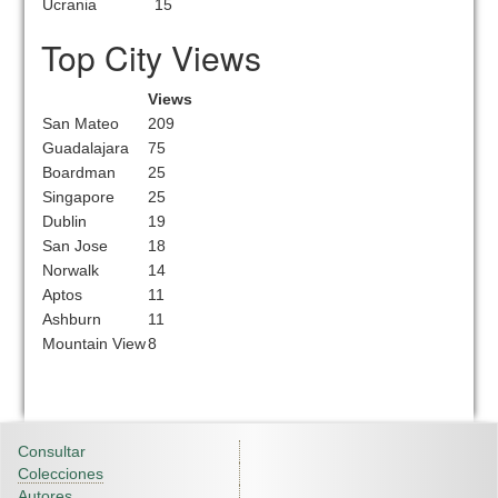
Ucrania
15
Top City Views
Views
San Mateo
209
Guadalajara
75
Boardman
25
Singapore
25
Dublin
19
San Jose
18
Norwalk
14
Aptos
11
Ashburn
11
Mountain View
8
Consultar
Colecciones
Autores