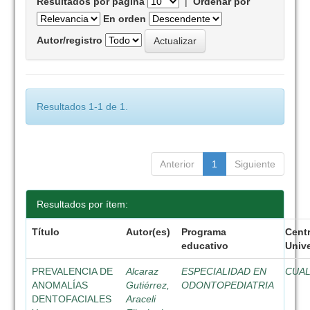
Resultados por página
|
Ordenar por
En orden
Autor/registro
Resultados 1-1 de 1.
Anterior
1
Siguiente
Resultados por ítem:
Título
Autor(es)
Programa
Cent
educativo
Unive
PREVALENCIA DE
Alcaraz
ESPECIALIDAD EN
CUA
ANOMALÍAS
Gutiérrez,
ODONTOPEDIATRIA
DENTOFACIALES
Araceli