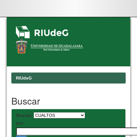
Skip
navigation
RIUdeG
Buscar
Buscar:
por