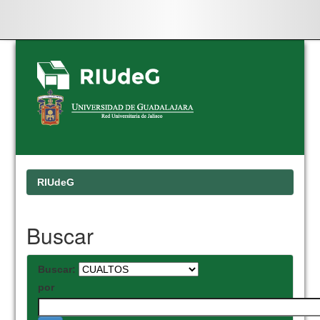
Skip
navigation
RIUdeG
Buscar
Buscar:
por