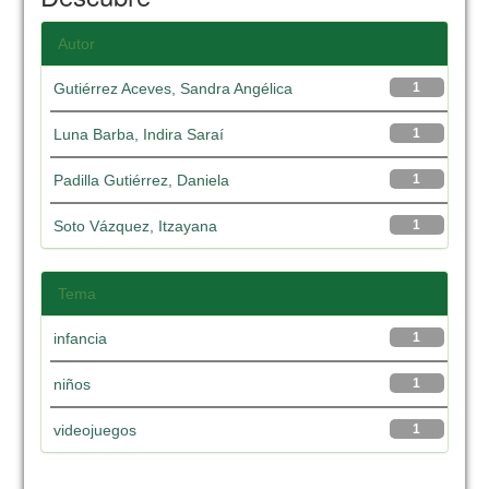
Autor
Gutiérrez Aceves, Sandra Angélica
1
Luna Barba, Indira Saraí
1
Padilla Gutiérrez, Daniela
1
Soto Vázquez, Itzayana
1
Tema
infancia
1
niños
1
videojuegos
1