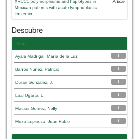
XRCC1 polymorphisms and haplotypes in
Article
Mexican patients with acute lymphoblastic
leukemia
Descubre
Autor
Ayala Madrigal, María de la Luz
1
Barros Núñez, Patricio
1
Duran Gonzalez, J.
1
Leal Ugarte, E.
1
Macías Gómez, Nelly
1
Meza Espinoza, Juan Pablo
1