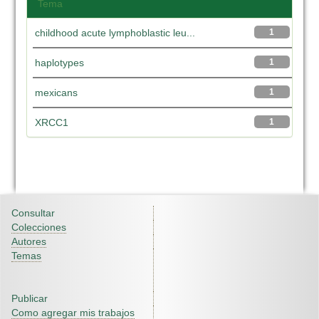
Tema
childhood acute lymphoblastic leu...
1
haplotypes
1
mexicans
1
XRCC1
1
Consultar
Colecciones
Autores
Temas
Publicar
Como agregar mis trabajos