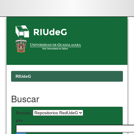
Skip
navigation
RIUdeG
Buscar
Buscar:
por