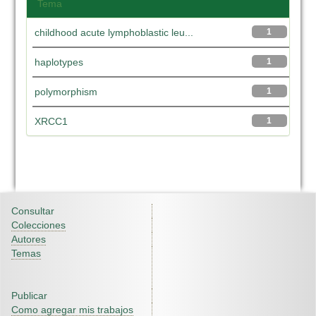
Tema
childhood acute lymphoblastic leu...
1
haplotypes
1
polymorphism
1
XRCC1
1
Consultar
Colecciones
Autores
Temas
Publicar
Como agregar mis trabajos