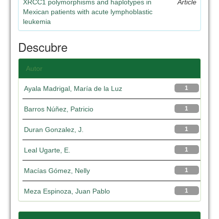
XRCC1 polymorphisms and haplotypes in
Article
Mexican patients with acute lymphoblastic
leukemia
Descubre
Autor
Ayala Madrigal, María de la Luz
1
Barros Núñez, Patricio
1
Duran Gonzalez, J.
1
Leal Ugarte, E.
1
Macías Gómez, Nelly
1
Meza Espinoza, Juan Pablo
1