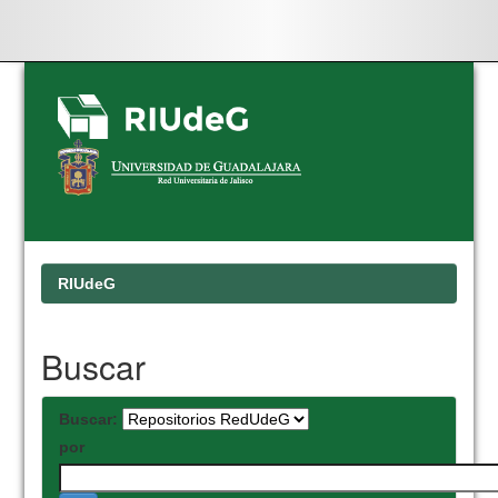
Skip
navigation
RIUdeG
Buscar
Buscar:
por