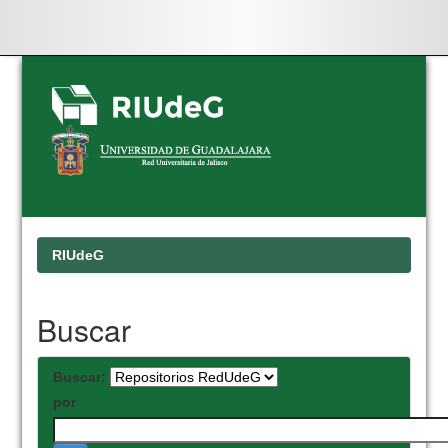
Skip
navigation
RIUdeG
Buscar
Buscar:
por