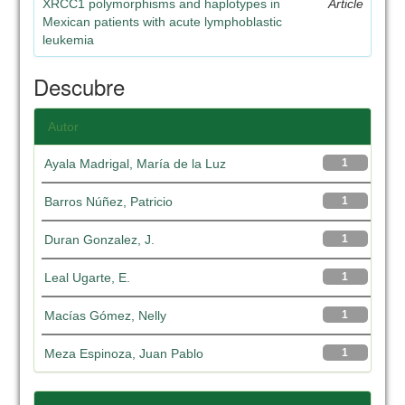
XRCC1 polymorphisms and haplotypes in
Article
Mexican patients with acute lymphoblastic
leukemia
Descubre
Autor
Ayala Madrigal, María de la Luz
1
Barros Núñez, Patricio
1
Duran Gonzalez, J.
1
Leal Ugarte, E.
1
Macías Gómez, Nelly
1
Meza Espinoza, Juan Pablo
1