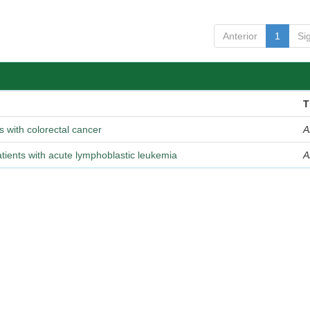
Anterior
1
Si
T
with colorectal cancer
A
ients with acute lymphoblastic leukemia
A