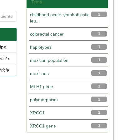
Tema
childhood acute lymphoblastic
1
guiente
leu...
colorectal cancer
1
ipo
haplotypes
1
rticle
mexican population
1
rticle
mexicans
1
MLH1 gene
1
polymorphism
1
XRCC1
1
XRCC1 gene
1