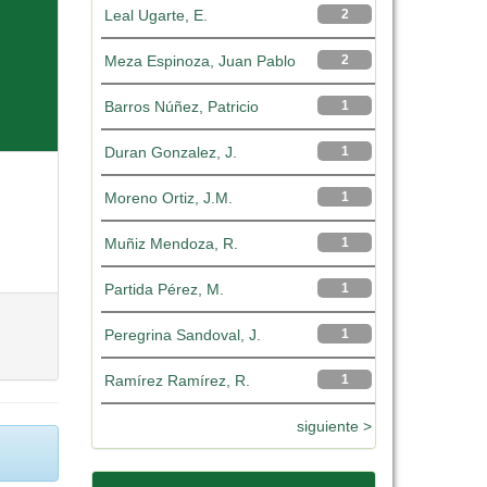
Leal Ugarte, E.
2
Meza Espinoza, Juan Pablo
2
Barros Núñez, Patricio
1
Duran Gonzalez, J.
1
Moreno Ortiz, J.M.
1
Muñiz Mendoza, R.
1
Partida Pérez, M.
1
Peregrina Sandoval, J.
1
Ramírez Ramírez, R.
1
siguiente >