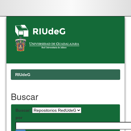
Skip
navigation
RIUdeG
Buscar
Buscar:
por