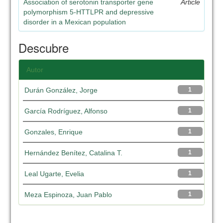
Association of serotonin transporter gene
Article
polymorphism 5-HTTLPR and depressive
disorder in a Mexican population
Descubre
Autor
Durán González, Jorge
1
García Rodríguez, Alfonso
1
Gonzales, Enrique
1
Hernández Benítez, Catalina T.
1
Leal Ugarte, Evelia
1
Meza Espinoza, Juan Pablo
1