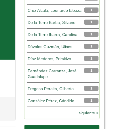
Cruz Alcalá, Leonardo Eleazar
1
De la Torre Barba, Silvano
1
De la Torre Ibarra, Carolina
1
Dávalos Guzmán, Ulises
1
Díaz Mederos, Primitivo
1
Fernández Carranza, José
1
Guadalupe
Fregoso Peralta, Gilberto
1
González Pérez, Cándido
1
siguiente >