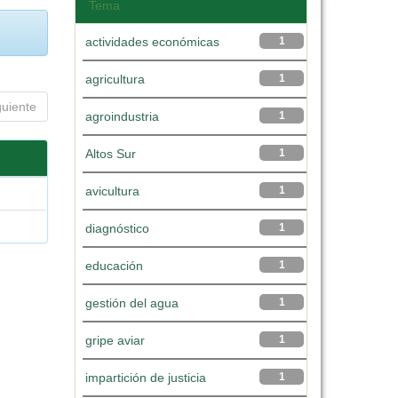
Tema
actividades económicas
1
agricultura
1
guiente
agroindustria
1
Altos Sur
1
avicultura
1
diagnóstico
1
educación
1
gestión del agua
1
gripe aviar
1
impartición de justicia
1