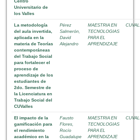
Centro
Universitario de
los Valles
La metodología
Pérez
MAESTRIA EN
CUVAL
del aula invertida,
Salmerón,
TECNOLOGIAS
aplicada en la
David
PARA EL
materia de Teorías
Alejandro
APRENDIZAJE
contemporáneas
del Trabajo Social
para fortalecer el
proceso de
aprendizaje de los
estudiantes de
2do. Semestre de
la Licenciatura en
Trabajo Social del
CUValles
El impacto de la
Fausto
MAESTRIA EN
CUVAL
gamificación para
Flores,
TECNOLOGIAS
el rendimiento
Rocío
PARA EL
académico en la
Guadalupe
APRENDIZAJE