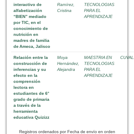
interactivo de
Ramírez,
TECNOLOGIAS
alfabetización
Cristina
PARA EL
“BIEN” mediado
APRENDIZAJE
por TIC, en el
conocimiento de
nutrición en
madres de familia
de Ameca, Jalisco
Relación entre la
Moya
MAESTRIA EN
CUVAL
construcción de
Hernández,
TECNOLOGIAS
inferencias y su
Alejandra
PARA EL
efecto en la
APRENDIZAJE
comprensión
lectora en
estudiantes de 6°
grado de primaria
a través de la
herramienta
educativa Quizizz
Registros ordenados por Fecha de envío en orden