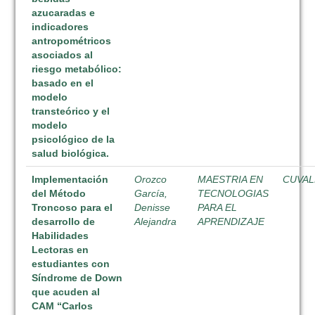
azucaradas e
indicadores
antropométricos
asociados al
riesgo metabólico:
basado en el
modelo
transteórico y el
modelo
psicológico de la
salud biológica.
Implementación
Orozco
MAESTRIA EN
CUVAL
del Método
García,
TECNOLOGIAS
Troncoso para el
Denisse
PARA EL
desarrollo de
Alejandra
APRENDIZAJE
Habilidades
Lectoras en
estudiantes con
Síndrome de Down
que acuden al
CAM “Carlos