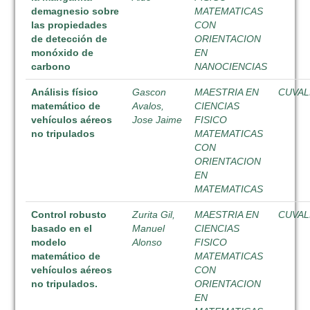
demagnesio sobre
MATEMATICAS
las propiedades
CON
de detección de
ORIENTACION
monóxido de
EN
carbono
NANOCIENCIAS
Análisis físico
Gascon
MAESTRIA EN
CUVAL
matemático de
Avalos,
CIENCIAS
vehículos aéreos
Jose Jaime
FISICO
no tripulados
MATEMATICAS
CON
ORIENTACION
EN
MATEMATICAS
Control robusto
Zurita Gil,
MAESTRIA EN
CUVAL
basado en el
Manuel
CIENCIAS
modelo
Alonso
FISICO
matemático de
MATEMATICAS
vehículos aéreos
CON
no tripulados.
ORIENTACION
EN