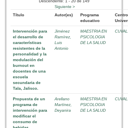
Descendente: 1 - 20 de 149
Siguiente >
Título
Autor(es)
Programa
Centr
educativo
Univer
Intervención para
Jiménez
MAESTRIA EN
CUVAL
el desarrollo de
Ramírez,
PSICOLOGIA
características
Luis
DE LA SALUD
resistentes de la
Antonio
personalidad y la
modulación del
burnout en
docentes de una
escuela
secundaria de
Tala, Jalisco.
Propuesta de un
Arellano
MAESTRIA EN
CUVAL
programa de
Martínez,
PSICOLOGIA
intervención para
Deyanira
DE LA SALUD
modificar el
consumo de
bebidas