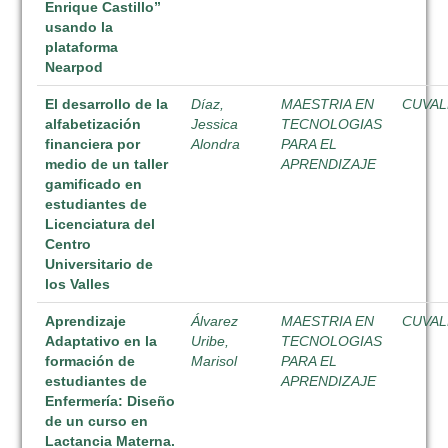
Enrique Castillo”
usando la
plataforma
Nearpod
El desarrollo de la
Díaz,
MAESTRIA EN
CUVAL
alfabetización
Jessica
TECNOLOGIAS
financiera por
Alondra
PARA EL
medio de un taller
APRENDIZAJE
gamificado en
estudiantes de
Licenciatura del
Centro
Universitario de
los Valles
Aprendizaje
Álvarez
MAESTRIA EN
CUVAL
Adaptativo en la
Uribe,
TECNOLOGIAS
formación de
Marisol
PARA EL
estudiantes de
APRENDIZAJE
Enfermería: Diseño
de un curso en
Lactancia Materna.