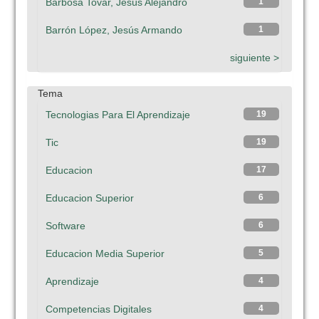
Barbosa Tovar, Jesús Alejandro
1
Barrón López, Jesús Armando
1
siguiente >
Tema
Tecnologias Para El Aprendizaje
19
Tic
19
Educacion
17
Educacion Superior
6
Software
6
Educacion Media Superior
5
Aprendizaje
4
Competencias Digitales
4