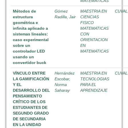
MATEMATICAS
Métodos de
Gómez
MAESTRIA EN
CUVAL
estructura
Radilla, Jair
CIENCIAS
geométrica e
FISICO
infinita aplicado a
MATEMATICAS
sistemas lineales:
CON
caso experimental
ORIENTACION
sobre un
EN
controlador LED
MATEMATICAS
usando un
convertidor buck
VÍNCULO ENTRE
Hernández
MAESTRIA EN
CUVAL
LA GAMIFICACIÓN
Escobar,
TECNOLOGIAS
Y EL
Norma
PARA EL
DESARROLLO DEL
Saharay
APRENDIZAJE
PENSAMIENTO
CRÍTICO DE LOS
ESTUDIANTES DE
SEGUNDO GRADO
DE SECUNDARIA
EN LA UNIDAD