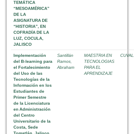
TEMÁTICA
“MESOAMÉRICA”
DE LA
ASIGNATURA DE
“HISTORIA”, EN
COFRADÍA DE LA
LUZ, COCULA,
JALISCO
Implementación
Santillán
MAESTRIA EN
CUVAL
del B-learning para
Ramos,
TECNOLOGIAS
el Fortalecimiento
Abraham
PARA EL
del Uso de las
APRENDIZAJE
Tecnologías de la
Información en los
Estudiantes de
Primer Semestre
de la Licenciatura
en Administración
del Centro
Universitario de la
Costa, Sede
Tomatlán, Jalisco