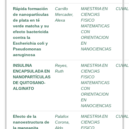
Rápida formación
Carrillo
MAESTRIA EN
CUVAL
de nanopartículas
Mercader,
CIENCIAS
de plata en té
Alexa
FISICO
verde matcha y su
MATEMATICAS
efecto bactericida
CON
contra la
ORIENTACION
Escherichia coli y
EN
Pseudomonas
NANOCIENCIAS
aeruginosa
INSULINA
Reyes,
MAESTRIA EN
CUVAL
ENCAPSULADA EN
Ruth
CIENCIAS
NANOPARTÍCULAS
FISICO
DE QUITOSANO-
MATEMATICAS
ALGINATO
CON
ORIENTACION
EN
NANOCIENCIAS
Efecto de la
Palafox
MAESTRIA EN
CUVAL
nanoestructura de
Corona,
CIENCIAS
la manganita
Aldo
FISICO