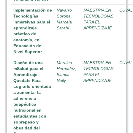
Implementación de
Navarro
MAESTRIA EN
CUVAL
Tecnologías
Corona,
TECNOLOGIAS
Inmersivas para el
Marcela
PARA EL
aprendizaje
Sarahí
APRENDIZAJE
práctico de
anatomía, en
Educación de
Nivel Superior
Diseño de una
Morales
MAESTRIA EN
CUVAL
mSalud para el
Hernadéz,
TECNOLOGIAS
Aprendizaje
Blanca
PARA EL
Quedate Para
Nelly
APRENDIZAJE
Lograrlo orientada
a aumentar la
adherencia
terapéutica
nutricional en
estudiantes con
sobrepeso y
obesidad del