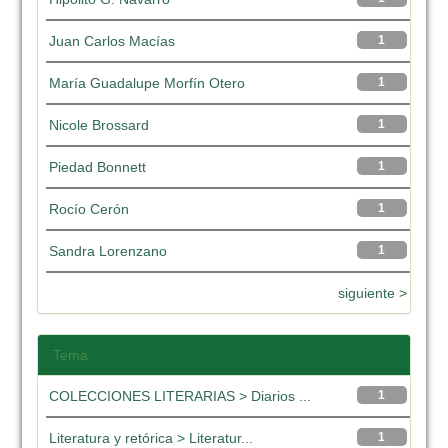
Juan Carlos Macías
1
María Guadalupe Morfín Otero
1
Nicole Brossard
1
Piedad Bonnett
1
Rocío Cerón
1
Sandra Lorenzano
1
siguiente >
Tema
COLECCIONES LITERARIAS > Diarios ...
1
Literatura y retórica > Literatur...
1