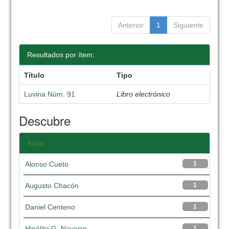
Anterior
1
Siguiente
Resultados por ítem:
Título
Tipo
Luvina Núm. 91
Libro electrónico
Descubre
Autor
Alonso Cueto
1
Augusto Chacón
1
Daniel Centeno
1
Hipólito G. Navarro
1