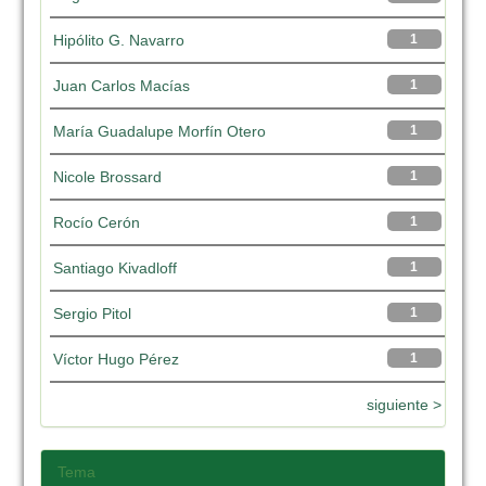
Hipólito G. Navarro
1
Juan Carlos Macías
1
María Guadalupe Morfín Otero
1
Nicole Brossard
1
Rocío Cerón
1
Santiago Kivadloff
1
Sergio Pitol
1
Víctor Hugo Pérez
1
siguiente >
Tema