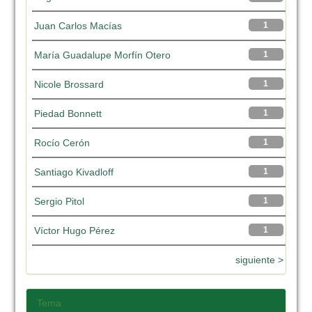
Juan Carlos Macías
1
María Guadalupe Morfín Otero
1
Nicole Brossard
1
Piedad Bonnett
1
Rocío Cerón
1
Santiago Kivadloff
1
Sergio Pitol
1
Víctor Hugo Pérez
1
siguiente >
Tema