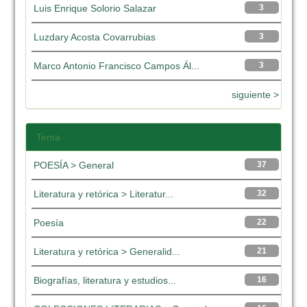
Luis Enrique Solorio Salazar
3
Luzdary Acosta Covarrubias
3
Marco Antonio Francisco Campos Ál...
3
siguiente >
Tema
POESÍA > General
37
Literatura y retórica > Literatur...
32
Poesía
22
Literatura y retórica > Generalid...
21
Biografías, literatura y estudios...
16