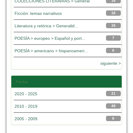
COLECCIONES LITERARIAS > General
16
Ficción: temas narrativos
16
Literatura y retórica > Generalid...
16
POESÍA > europeo > Español y port...
7
POESÍA > americano > hispanoameri...
6
siguiente >
Fecha
2020 - 2025
21
2010 - 2019
49
2005 - 2009
6