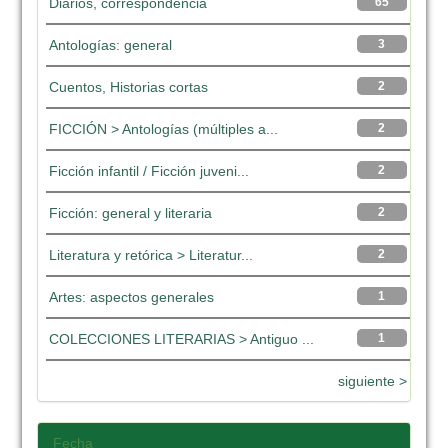
Diarios, correspondencia
65
Antologías: general
3
Cuentos, Historias cortas
2
FICCIÓN > Antologías (múltiples a...
2
Ficción infantil / Ficción juveni...
2
Ficción: general y literaria
2
Literatura y retórica > Literatur...
2
Artes: aspectos generales
1
COLECCIONES LITERARIAS > Antiguo ...
1
siguiente >
Fecha