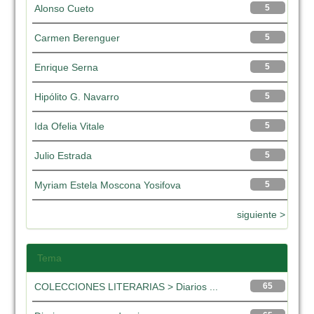
Alonso Cueto
5
Carmen Berenguer
5
Enrique Serna
5
Hipólito G. Navarro
5
Ida Ofelia Vitale
5
Julio Estrada
5
Myriam Estela Moscona Yosifova
5
siguiente >
Tema
COLECCIONES LITERARIAS > Diarios ...
65