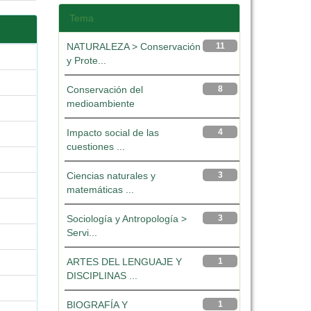
Tema
NATURALEZA > Conservación
11
y Prote...
Conservación del
8
medioambiente
Impacto social de las
4
cuestiones ...
Ciencias naturales y
3
matemáticas ...
Sociología y Antropología >
3
Servi...
ARTES DEL LENGUAJE Y
1
DISCIPLINAS ...
BIOGRAFÍA Y
1