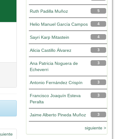
Ruth Padilla Muñoz
5
Helio Manuel García Campos
4
Sayri Karp Mitastein
4
Alicia Castillo Álvarez
3
Ana Patricia Noguera de
3
Echeverri
Antonio Fernández Crispín
3
Francisco Joaquín Esteva
3
Peralta
Jaime Alberto Pineda Muñoz
3
siguiente >
guiente