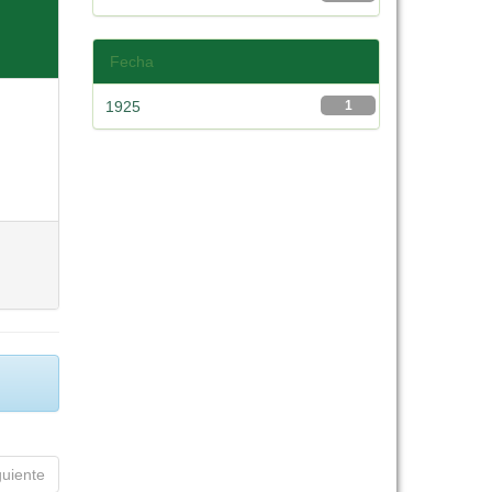
Fecha
1925
1
guiente