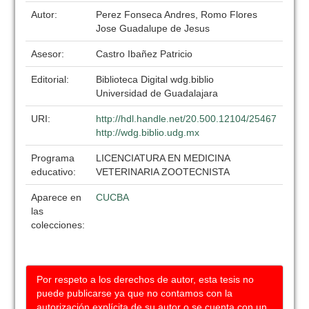
Autor:
Perez Fonseca Andres, Romo Flores
Jose Guadalupe de Jesus
Asesor:
Castro Ibañez Patricio
Editorial:
Biblioteca Digital wdg.biblio
Universidad de Guadalajara
URI:
http://hdl.handle.net/20.500.12104/25467
http://wdg.biblio.udg.mx
Programa
LICENCIATURA EN MEDICINA
educativo:
VETERINARIA ZOOTECNISTA
Aparece en
CUCBA
las
colecciones:
Por respeto a los derechos de autor, esta tesis no
puede publicarse ya que no contamos con la
autorización explícita de su autor o se cuenta con un