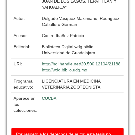
JUAN DE LOS LAGOS, TEPATITLAN Y
YAHUALICA"
Autor:
Delgado Vasquez Maximiano, Rodriguez
Caballero German
Asesor:
Castro Ibañez Patricio
Editorial:
Biblioteca Digital wdg.biblio
Universidad de Guadalajara
URI:
http://hdl.handle.net/20.500.12104/21188
http://wdg.biblio.udg.mx
Programa
LICENCIATURA EN MEDICINA
educativo:
VETERINARIA ZOOTECNISTA
Aparece en
CUCBA
las
colecciones:
Por respeto a los derechos de autor, esta tesis no