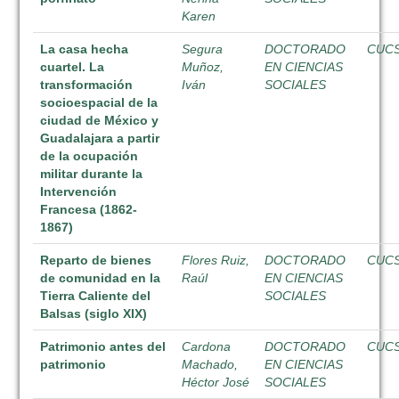
Karen
La casa hecha
Segura
DOCTORADO
CUC
cuartel. La
Muñoz,
EN CIENCIAS
transformación
Iván
SOCIALES
socioespacial de la
ciudad de México y
Guadalajara a partir
de la ocupación
militar durante la
Intervención
Francesa (1862-
1867)
Reparto de bienes
Flores Ruiz,
DOCTORADO
CUC
de comunidad en la
Raúl
EN CIENCIAS
Tierra Caliente del
SOCIALES
Balsas (siglo XIX)
Patrimonio antes del
Cardona
DOCTORADO
CUC
patrimonio
Machado,
EN CIENCIAS
Héctor José
SOCIALES