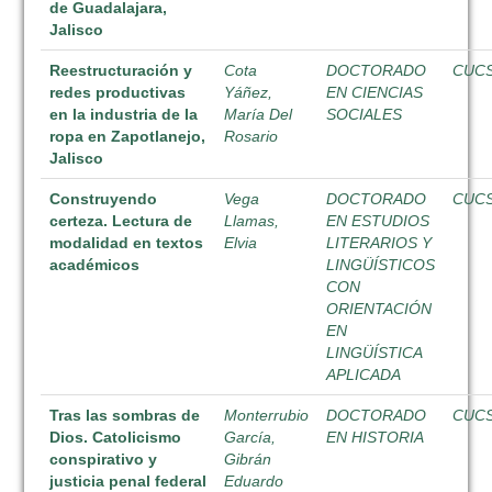
de Guadalajara,
Jalisco
Reestructuración y
Cota
DOCTORADO
CUC
redes productivas
Yáñez,
EN CIENCIAS
en la industria de la
María Del
SOCIALES
ropa en Zapotlanejo,
Rosario
Jalisco
Construyendo
Vega
DOCTORADO
CUC
certeza. Lectura de
Llamas,
EN ESTUDIOS
modalidad en textos
Elvia
LITERARIOS Y
académicos
LINGÜÍSTICOS
CON
ORIENTACIÓN
EN
LINGÜÍSTICA
APLICADA
Tras las sombras de
Monterrubio
DOCTORADO
CUC
Dios. Catolicismo
García,
EN HISTORIA
conspirativo y
Gibrán
justicia penal federal
Eduardo