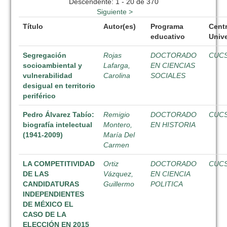
Descendente: 1 - 20 de 370
Siguiente >
Título
Autor(es)
Programa
Cent
educativo
Unive
Segregación
Rojas
DOCTORADO
CUC
socioambiental y
Lafarga,
EN CIENCIAS
vulnerabilidad
Carolina
SOCIALES
desigual en territorio
periférico
Pedro Álvarez Tabío:
Remigio
DOCTORADO
CUC
biografía intelectual
Montero,
EN HISTORIA
(1941-2009)
María Del
Carmen
LA COMPETITIVIDAD
Ortiz
DOCTORADO
CUC
DE LAS
Vázquez,
EN CIENCIA
CANDIDATURAS
Guillermo
POLITICA
INDEPENDIENTES
DE MÉXICO EL
CASO DE LA
ELECCIÓN EN 2015