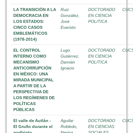
LA TRANSICIÓN A LA
Ruiz
DOCTORADO
CUC
DEMOCRACIA EN
González,
EN CIENCIA
LOS ESTADOS:
José
POLITICA
CINCO CASOS
Evaristo
EMBLEMÁTICOS
(1978-2014)
EL CONTROL
Lugo
DOCTORADO
CUC
INTERNO COMO
Gutiérrez,
EN CIENCIA
MECANISMO
Damián
POLITICA
ANTICORRUPCIÓN
Ignacio
EN MÉXICO: UNA
MIRADA MUNICIPAL
A PARTIR DE LA
PERSPECTIVA DE
LOS REGÍMENES DE
POLÍTICAS
PÚBLICAS
El valle de Autlán -
Aguilar
DOCTORADO
CUC
El Grullo durante el
Robledo,
EN CIENCIAS
porfiriato
Nerina
SOCIALES