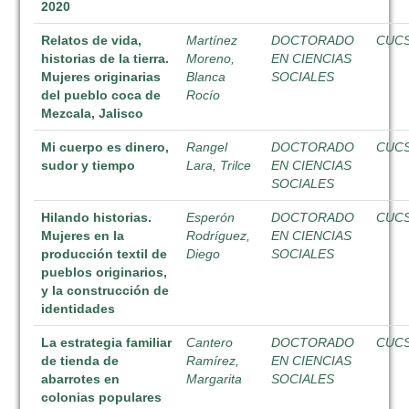
2020
Relatos de vida,
Martínez
DOCTORADO
CUC
historias de la tierra.
Moreno,
EN CIENCIAS
Mujeres originarias
Blanca
SOCIALES
del pueblo coca de
Rocío
Mezcala, Jalisco
Mi cuerpo es dinero,
Rangel
DOCTORADO
CUC
sudor y tiempo
Lara, Trilce
EN CIENCIAS
SOCIALES
Hilando historias.
Esperón
DOCTORADO
CUC
Mujeres en la
Rodríguez,
EN CIENCIAS
producción textil de
Diego
SOCIALES
pueblos originarios,
y la construcción de
identidades
La estrategia familiar
Cantero
DOCTORADO
CUC
de tienda de
Ramírez,
EN CIENCIAS
abarrotes en
Margarita
SOCIALES
colonias populares