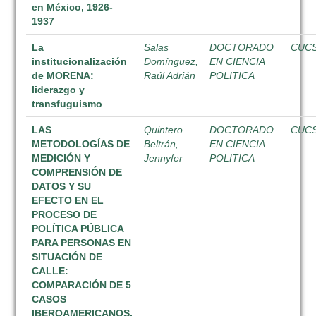
en México, 1926-
1937
La
Salas
DOCTORADO
CUC
institucionalización
Domínguez,
EN CIENCIA
de MORENA:
Raúl Adrián
POLITICA
liderazgo y
transfuguismo
LAS
Quintero
DOCTORADO
CUC
METODOLOGÍAS DE
Beltrán,
EN CIENCIA
MEDICIÓN Y
Jennyfer
POLITICA
COMPRENSIÓN DE
DATOS Y SU
EFECTO EN EL
PROCESO DE
POLÍTICA PÚBLICA
PARA PERSONAS EN
SITUACIÓN DE
CALLE:
COMPARACIÓN DE 5
CASOS
IBEROAMERICANOS,