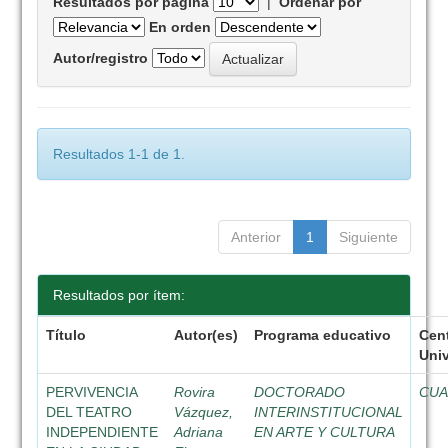
Resultados por página
|
Ordenar por
En orden
Autor/registro
Resultados 1-1 de 1.
Anterior
1
Siguiente
Resultados por ítem:
Título
Autor(es)
Programa educativo
Cen
Univ
PERVIVENCIA
Rovira
DOCTORADO
CU
DEL TEATRO
Vázquez,
INTERINSTITUCIONAL
INDEPENDIENTE
Adriana
EN ARTE Y CULTURA