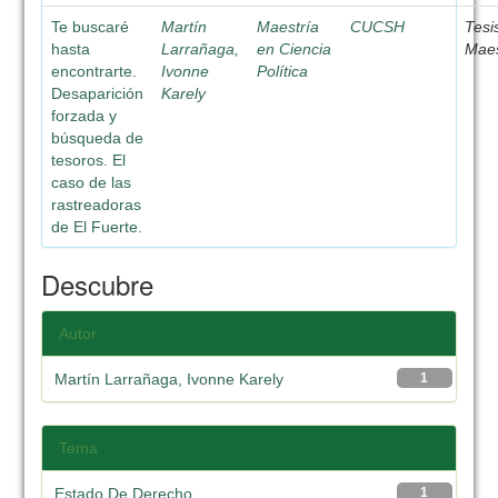
Te buscaré
Martín
Maestría
CUCSH
Tesi
hasta
Larrañaga,
en Ciencia
Maes
encontrarte.
Ivonne
Política
Desaparición
Karely
forzada y
búsqueda de
tesoros. El
caso de las
rastreadoras
de El Fuerte.
Descubre
Autor
Martín Larrañaga, Ivonne Karely
1
Tema
Estado De Derecho
1