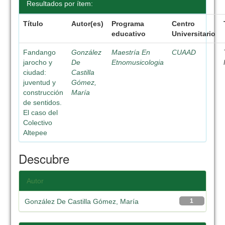
Resultados por ítem:
Título
Autor(es)
Programa
Centro
educativo
Universitario
Fandango
González
Maestría En
CUAAD
jarocho y
De
Etnomusicologia
ciudad:
Castilla
juventud y
Gómez,
construcción
María
de sentidos.
El caso del
Colectivo
Altepee
Descubre
Autor
González De Castilla Gómez, María
1