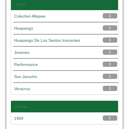
Tema
Colectivo Altepee
1
Huapango
1
Huapango De Los Santos Inocentes
1
Jovenes
1
Performance
1
Son Jarocho
1
Veracruz
1
Fecha
1969
1