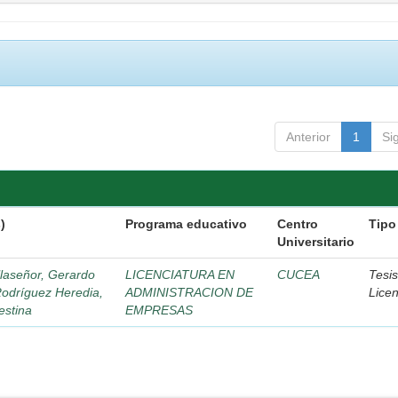
Anterior
1
Si
)
Programa educativo
Centro
Tipo
Universitario
llaseñor, Gerardo
LICENCIATURA EN
CUCEA
Tesi
odríguez Heredia,
ADMINISTRACION DE
Licen
estina
EMPRESAS