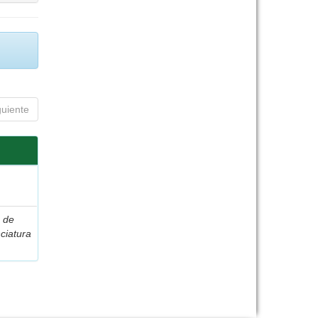
guiente
s de
ciatura