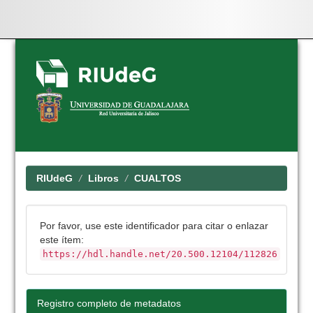
Skip
navigation
RIUdeG
Libros
CUALTOS
Por favor, use este identificador para citar o enlazar
este ítem:
https://hdl.handle.net/20.500.12104/112826
Registro completo de metadatos