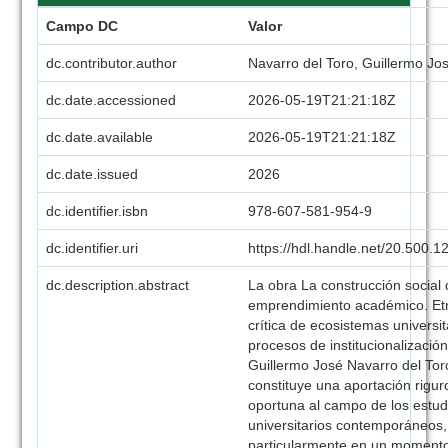
Campo DC
Valor
dc.contributor.author
Navarro del Toro, Guillermo Jo
dc.date.accessioned
2026-05-19T21:21:18Z
dc.date.available
2026-05-19T21:21:18Z
dc.date.issued
2026
dc.identifier.isbn
978-607-581-954-9
dc.identifier.uri
https://hdl.handle.net/20.500.
dc.description.abstract
La obra La construcción social 
emprendimiento académico. Et
crítica de ecosistemas universit
procesos de institucionalización
Guillermo José Navarro del Tor
constituye una aportación rigur
oportuna al campo de los estud
universitarios contemporáneos,
particularmente en un momento