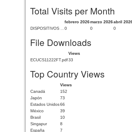
Total Visits per Month
febrero 2026
marzo 2026
abril 202
DISPOSITIVOS ...
0
0
0
File Downloads
Views
ECUCS11222FT.pdf
33
Top Country Views
Views
Canadá
152
Japón
73
Estados Unidos
66
México
39
Brasil
10
Singapur
8
España
7