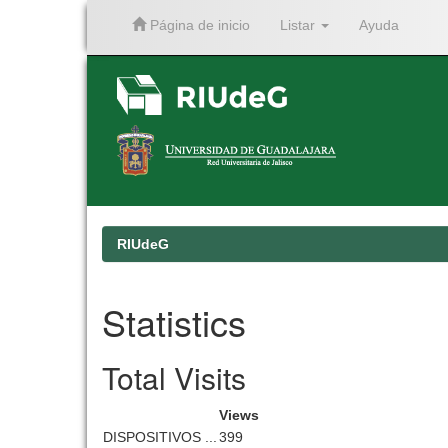
Página de inicio
Listar
Ayuda
Skip
navigation
RIUdeG
Statistics
Total Visits
Views
DISPOSITIVOS ...
399