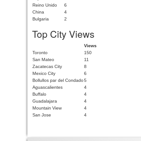
Reino Unido
6
China
4
Bulgaria
2
Top City Views
Views
Toronto
150
San Mateo
11
Zacatecas City
8
Mexico City
6
Bollullos par del Condado
5
Aguascalientes
4
Buffalo
4
Guadalajara
4
Mountain View
4
San Jose
4