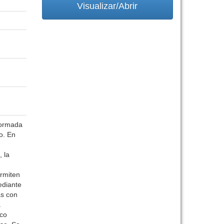
Visualizar/Abrir
formada
o. En
 la
ermiten
ediante
as con
a
ico