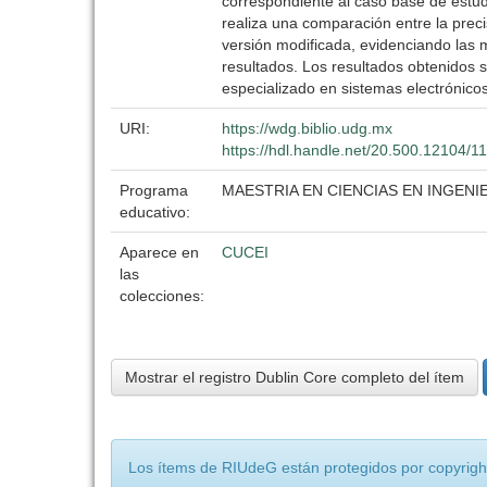
correspondiente al caso base de estud
realiza una comparación entre la prec
versión modificada, evidenciando las 
resultados. Los resultados obtenidos 
especializado en sistemas electrónicos
URI:
https://wdg.biblio.udg.mx
https://hdl.handle.net/20.500.12104/1
Programa
MAESTRIA EN CIENCIAS EN INGENI
educativo:
Aparece en
CUCEI
las
colecciones:
Mostrar el registro Dublin Core completo del ítem
Los ítems de RIUdeG están protegidos por copyright