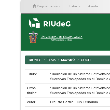
Página de inicio
Listar
Ayuda
Skip
navigation
RIUdeG
Tesis
Maestría
CUCEI
Título:
Simulación de un Sistema Fotovoltai
Sucesivas Traslapadas en el Dominio 
Otros
Simulación de un Sistema Fotovoltai
títulos:
Sucesivas Traslapadas en el Dominio 
Autor:
Frausto Castro, Luis Fernando