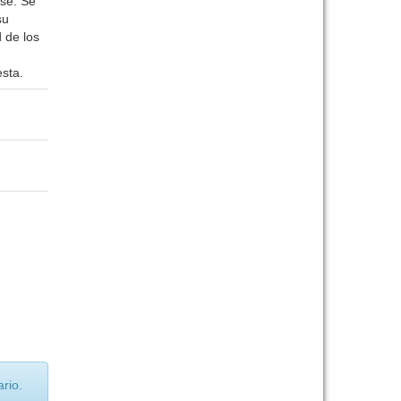
ase. Se
su
 de los
esta.
rio.