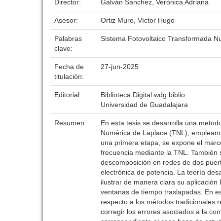
Director:
Galván Sánchez, Verónica Adriana
Asesor:
Ortiz Muro, Víctor Hugo
Palabras
Sistema Fotovoltaico Transformada N
clave:
Fecha de
27-jun-2025
titulación:
Editorial:
Biblioteca Digital wdg.biblio
Universidad de Guadalajara
Resumen:
En esta tesis se desarrolla una metod
Numérica de Laplace (TNL), empleando
una primera etapa, se expone el marco
frecuencia mediante la TNL. También 
descomposición en redes de dos puerto
electrónica de potencia. La teoría des
ilustrar de manera clara su aplicació
ventanas de tiempo traslapadas. En es
respecto a los métodos tradicionales r
corregir los errores asociados a la c