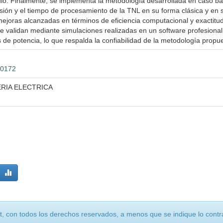
io. Finalmente, se implementa la metodología desarrollada en caso b
isión y el tiempo de procesamiento de la TNL en su forma clásica y en 
mejoras alcanzadas en términos de eficiencia computacional y exactitud
se validan mediante simulaciones realizadas en un software profesional
 de potencia, lo que respalda la confiabilidad de la metodología propu
10172
ERIA ELECTRICA
, con todos los derechos reservados, a menos que se indique lo contra