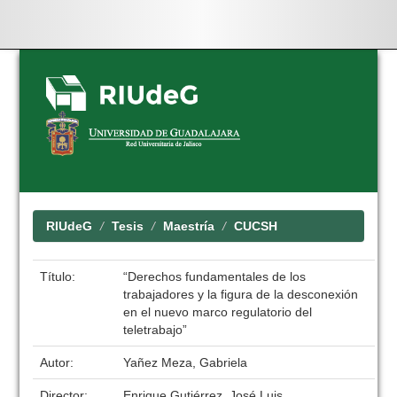
Skip
navigation
RIUdeG
Tesis
Maestría
CUCSH
Título:
“Derechos fundamentales de los
trabajadores y la figura de la desconexión
en el nuevo marco regulatorio del
teletrabajo”
Autor:
Yañez Meza, Gabriela
Director:
Enrique Gutiérrez, José Luis