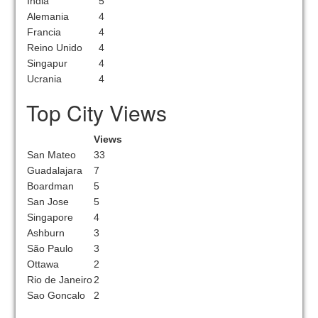
India
5
Alemania
4
Francia
4
Reino Unido
4
Singapur
4
Ucrania
4
Top City Views
Views
San Mateo
33
Guadalajara
7
Boardman
5
San Jose
5
Singapore
4
Ashburn
3
São Paulo
3
Ottawa
2
Rio de Janeiro
2
Sao Goncalo
2