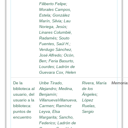
Filiberto Felipe
;
Morales Campos,
Estela
;
González
Marín, Silvia
;
Lau
Noriega, Jesús
;
Linares Columbié,
Radamés
;
Souto
Fuentes, Saúl H.
;
Verdugo Sánchez,
José Alfredo
;
Ocón,
Ben
;
Feria Basurto,
Lourdes
;
Ladrón de
Guevara Cox, Helen
De la
Uribe Tirado,
Rivera, María
Memoria
biblioteca al
Alejandro
;
Medina,
de los
usuario, del
Benjamín
;
Ángeles
;
usuario a la
VillanuevaVillanueva,
López
biblioteca:
Carmen
;
Ramírez
Ruelas,
puntos de
Leyva, Elsa
Sergio
encuentro
Margarita
;
Sancho,
Federico
;
Ladrón de