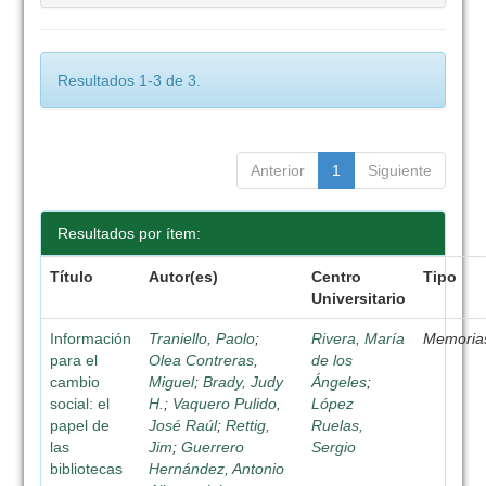
Resultados 1-3 de 3.
Anterior
1
Siguiente
Resultados por ítem:
Título
Autor(es)
Centro
Tipo
Universitario
Información
Traniello, Paolo
;
Rivera, María
Memoria
para el
Olea Contreras,
de los
cambio
Miguel
;
Brady, Judy
Ángeles
;
social: el
H.
;
Vaquero Pulido,
López
papel de
José Raúl
;
Rettig,
Ruelas,
las
Jim
;
Guerrero
Sergio
bibliotecas
Hernández, Antonio