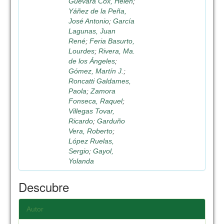
Guevara Cox, Helen
;
Yáñez de la Peña,
José Antonio
;
García
Lagunas, Juan
René
;
Feria Basurto,
Lourdes
;
Rivera, Ma.
de los Ángeles
;
Gómez, Martín J.
;
Roncatti Galdames,
Paola
;
Zamora
Fonseca, Raquel
;
Villegas Tovar,
Ricardo
;
Garduño
Vera, Roberto
;
López Ruelas,
Sergio
;
Gayol,
Yolanda
Descubre
Autor