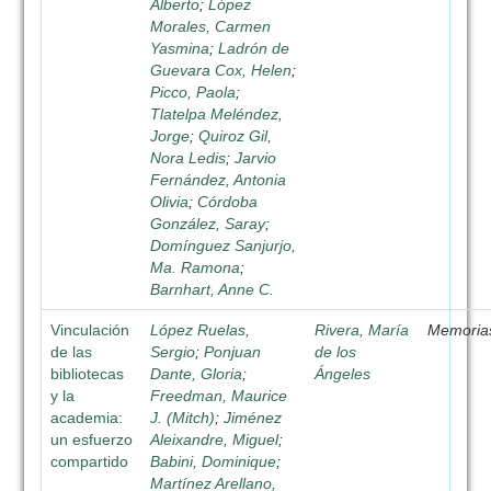
Alberto
;
López
Morales, Carmen
Yasmina
;
Ladrón de
Guevara Cox, Helen
;
Picco, Paola
;
Tlatelpa Meléndez,
Jorge
;
Quiroz Gil,
Nora Ledis
;
Jarvio
Fernández, Antonia
Olivia
;
Córdoba
González, Saray
;
Domínguez Sanjurjo,
Ma. Ramona
;
Barnhart, Anne C.
Vinculación
López Ruelas,
Rivera, María
Memoria
de las
Sergio
;
Ponjuan
de los
bibliotecas
Dante, Gloria
;
Ángeles
y la
Freedman, Maurice
academia:
J. (Mitch)
;
Jiménez
un esfuerzo
Aleixandre, Miguel
;
compartido
Babini, Dominique
;
Martínez Arellano,