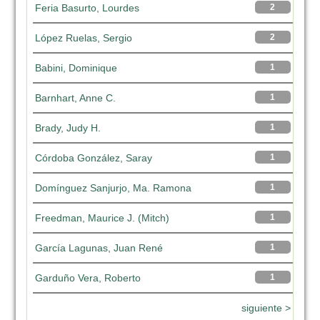
Feria Basurto, Lourdes
2
López Ruelas, Sergio
2
Babini, Dominique
1
Barnhart, Anne C.
1
Brady, Judy H.
1
Córdoba González, Saray
1
Domínguez Sanjurjo, Ma. Ramona
1
Freedman, Maurice J. (Mitch)
1
García Lagunas, Juan René
1
Garduño Vera, Roberto
1
siguiente >