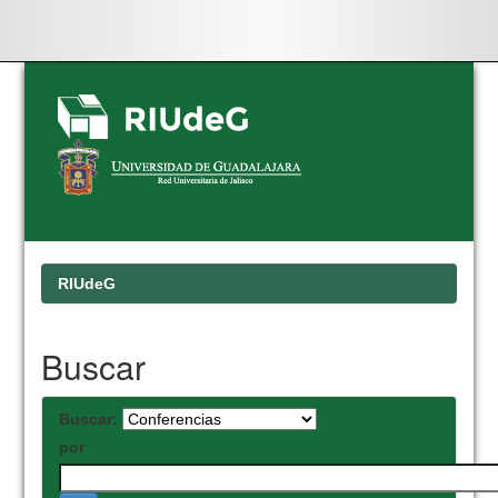
Skip
navigation
RIUdeG
Buscar
Buscar:
por