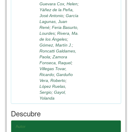
Guevara Cox, Helen
;
Yáñez de la Peña,
José Antonio
;
García
Lagunas, Juan
René
;
Feria Basurto,
Lourdes
;
Rivera, Ma.
de los Ángeles
;
Gómez, Martín J.
;
Roncatti Galdames,
Paola
;
Zamora
Fonseca, Raquel
;
Villegas Tovar,
Ricardo
;
Garduño
Vera, Roberto
;
López Ruelas,
Sergio
;
Gayol,
Yolanda
Descubre
Autor