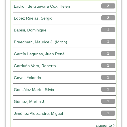
Ladrón de Guevara Cox, Helen
2
López Ruelas, Sergio
2
Babini, Dominique
1
Freedman, Maurice J. (Mitch)
1
García Lagunas, Juan René
1
Garduño Vera, Roberto
1
Gayol, Yolanda
1
González Marín, Silvia
1
Gómez, Martín J.
1
Jiménez Aleixandre, Miguel
1
siguiente >