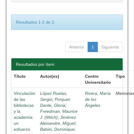
Resultados 1-2 de 2.
Anterior
1
Siguiente
Resultados por ítem:
Título
Autor(es)
Centro
Tipo
Universitario
Vinculación
López Ruelas,
Rivera, María
Memoria
de las
Sergio
;
Ponjuan
de los
bibliotecas
Dante, Gloria
;
Ángeles
y la
Freedman, Maurice
academia:
J. (Mitch)
;
Jiménez
un
Aleixandre, Miguel
;
esfuerzo
Babini, Dominique
;