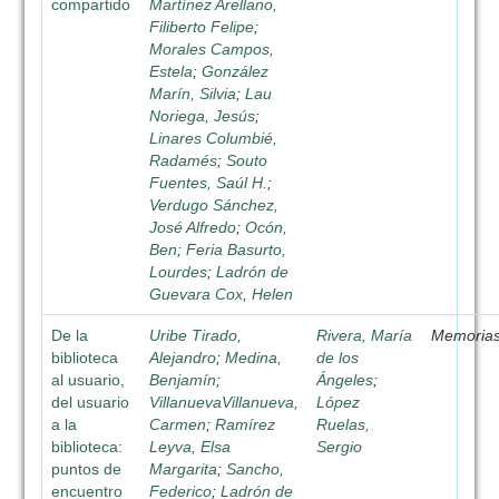
compartido
Martínez Arellano,
Filiberto Felipe
;
Morales Campos,
Estela
;
González
Marín, Silvia
;
Lau
Noriega, Jesús
;
Linares Columbié,
Radamés
;
Souto
Fuentes, Saúl H.
;
Verdugo Sánchez,
José Alfredo
;
Ocón,
Ben
;
Feria Basurto,
Lourdes
;
Ladrón de
Guevara Cox, Helen
De la
Uribe Tirado,
Rivera, María
Memoria
biblioteca
Alejandro
;
Medina,
de los
al usuario,
Benjamín
;
Ángeles
;
del usuario
VillanuevaVillanueva,
López
a la
Carmen
;
Ramírez
Ruelas,
biblioteca:
Leyva, Elsa
Sergio
puntos de
Margarita
;
Sancho,
encuentro
Federico
;
Ladrón de