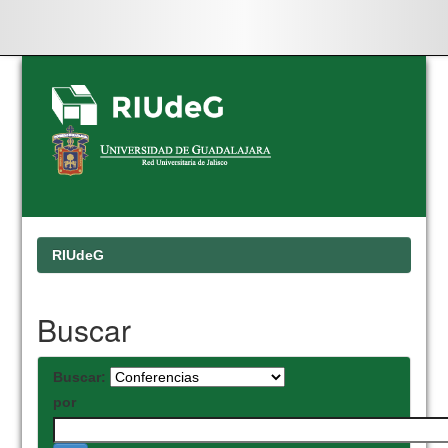
Skip
navigation
RIUdeG
Buscar
Buscar:
por