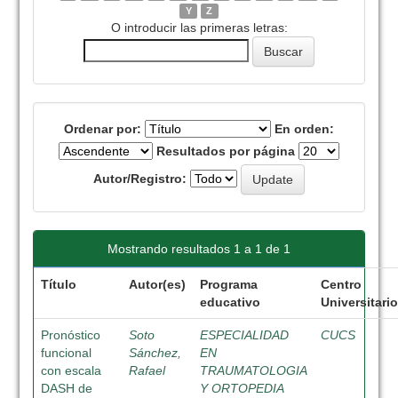
Y
Z
O introducir las primeras letras:
Ordenar por:
En orden:
Resultados por página
Autor/Registro:
Mostrando resultados 1 a 1 de 1
Título
Autor(es)
Programa
Centro
educativo
Universitari
Pronóstico
Soto
ESPECIALIDAD
CUCS
funcional
Sánchez,
EN
con escala
Rafael
TRAUMATOLOGIA
DASH de
Y ORTOPEDIA