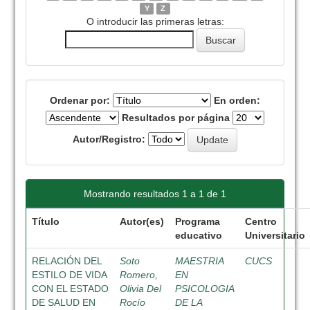
Y
Z
O introducir las primeras letras:
Ordenar por:
En orden:
Resultados por página
Autor/Registro:
Mostrando resultados 1 a 1 de 1
Título
Autor(es)
Programa
Centro
educativo
Universitario
RELACIÓN DEL
Soto
MAESTRIA
CUCS
ESTILO DE VIDA
Romero,
EN
CON EL ESTADO
Olivia Del
PSICOLOGIA
DE SALUD EN
Rocío
DE LA