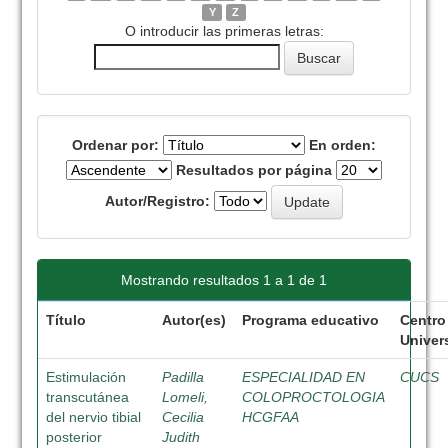
Y
Z
O introducir las primeras letras:
Ordenar por:
En orden:
Resultados por página
Autor/Registro:
Mostrando resultados 1 a 1 de 1
Título
Autor(es)
Programa educativo
Centro
Univers
Estimulación
Padilla
ESPECIALIDAD EN
CUCS
transcutánea
Lomeli,
COLOPROCTOLOGIA
del nervio tibial
Cecilia
HCGFAA
posterior
Judith