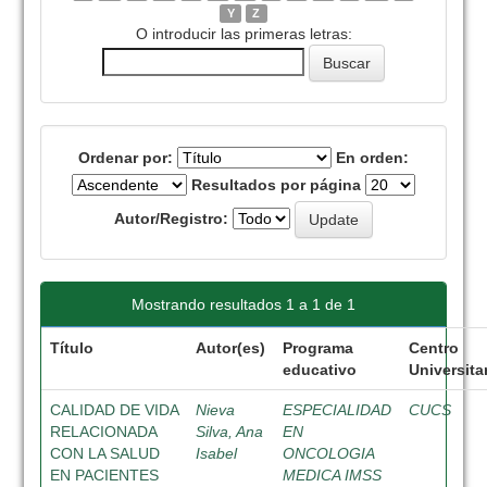
Y
Z
O introducir las primeras letras:
Ordenar por:
En orden:
Resultados por página
Autor/Registro:
Mostrando resultados 1 a 1 de 1
Título
Autor(es)
Programa
Centro
educativo
Universita
CALIDAD DE VIDA
Nieva
ESPECIALIDAD
CUCS
RELACIONADA
Silva, Ana
EN
CON LA SALUD
Isabel
ONCOLOGIA
EN PACIENTES
MEDICA IMSS