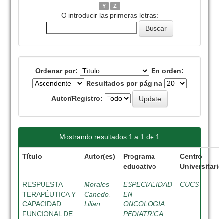
Y
Z
O introducir las primeras letras:
Ordenar por:
En orden:
Resultados por página
Autor/Registro:
Mostrando resultados 1 a 1 de 1
Título
Autor(es)
Programa
Centro
educativo
Universitar
RESPUESTA
Morales
ESPECIALIDAD
CUCS
TERAPÉUTICA Y
Canedo,
EN
CAPACIDAD
Lilian
ONCOLOGIA
FUNCIONAL DE
PEDIATRICA