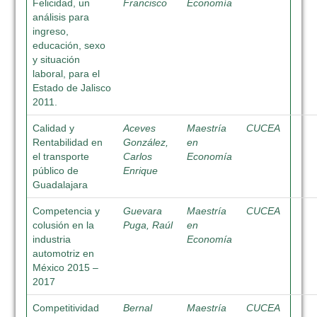
Felicidad, un
Francisco
Economía
análisis para
ingreso,
educación, sexo
y situación
laboral, para el
Estado de Jalisco
2011.
Calidad y
Aceves
Maestría
CUCEA
Rentabilidad en
González,
en
el transporte
Carlos
Economía
público de
Enrique
Guadalajara
Competencia y
Guevara
Maestría
CUCEA
colusión en la
Puga, Raúl
en
industria
Economía
automotriz en
México 2015 –
2017
Competitividad
Bernal
Maestría
CUCEA