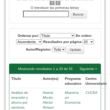
Y
Z
O introducir las primeras letras:
Ordenar por:
En orden:
Resultados por página
Autor/Registro:
Mostrando resultados 1 a 20 de 55
Siguiente >
Título
Autor(es)
Programa
Centro
educativo
Universitario
Análisis de
Huerta
Maestría
CUCEA
inversión y
Morán,
en
ahorro por
Héctor
Economía
sectores
Amauri