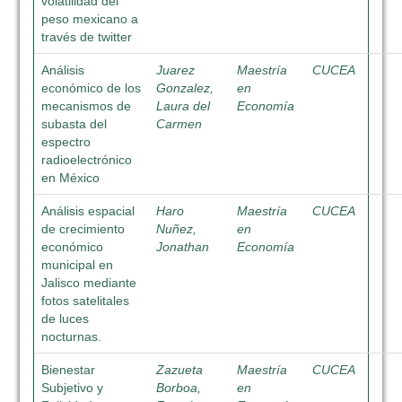
volatilidad del
peso mexicano a
través de twitter
Análisis
Juarez
Maestría
CUCEA
económico de los
Gonzalez,
en
mecanismos de
Laura del
Economía
subasta del
Carmen
espectro
radioelectrónico
en México
Análisis espacial
Haro
Maestría
CUCEA
de crecimiento
Nuñez,
en
económico
Jonathan
Economía
municipal en
Jalisco mediante
fotos satelitales
de luces
nocturnas.
Bienestar
Zazueta
Maestría
CUCEA
Subjetivo y
Borboa,
en