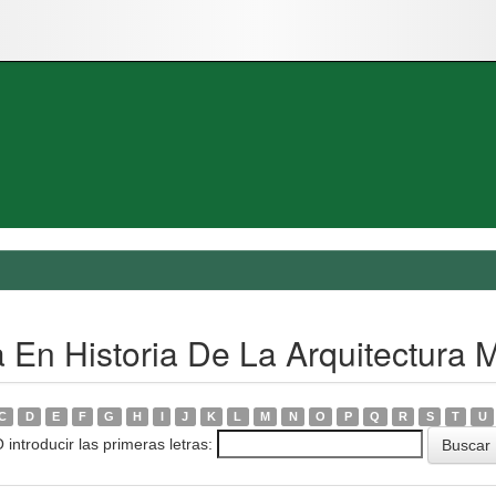
a En Historia De La Arquitectura 
C
D
E
F
G
H
I
J
K
L
M
N
O
P
Q
R
S
T
U
 introducir las primeras letras: