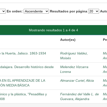
En orden:
Resultados por página
Auto
Mostrando resultados 1 a 4 de 4
Autor(es)
Pr
e la Huerta, Jalisco. 1863-1934
Rodríguez Valdez,
Ma
Moisés
Ar
alajara. Desarrollo histórico desde
Melendez Vizcarra
Ma
Lorena
Ar
EN EL APRENDIZAJE DE LA
Almanzar Curiel, Alicia
Ma
IÓN MEDIA BÁSICA
Ar
nico y la plástica, "Pesadillas y
Fernández del Valle L. de
Ma
2008
Guevara, Alejandra
Ar