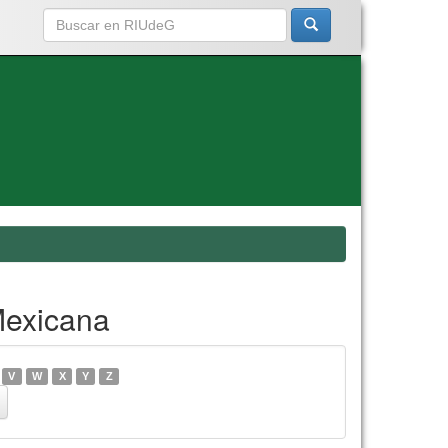
Mexicana
V
W
X
Y
Z