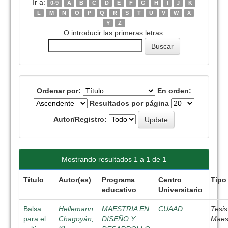
Ir a:
0-9
A
B
C
D
E
F
G
H
I
J
K
L
M
N
O
P
Q
R
S
T
U
V
W
X
Y
Z
O introducir las primeras letras:
Ordenar por:
En orden:
Resultados por página
Autor/Registro:
Mostrando resultados 1 a 1 de 1
Título
Autor(es)
Programa
Centro
Tipo
educativo
Universitario
Balsa
Hellemann
MAESTRIA EN
CUAAD
Tesis
para el
Chagoyán,
DISEÑO Y
Maes