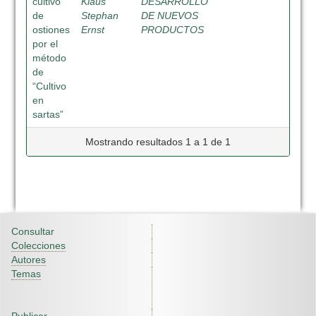
cultivo
Klaus
DESARROLLO
de
Stephan
DE NUEVOS
ostiones
Ernst
PRODUCTOS
por el
método
de
“Cultivo
en
sartas”
Mostrando resultados 1 a 1 de 1
Consultar
Colecciones
Autores
Temas