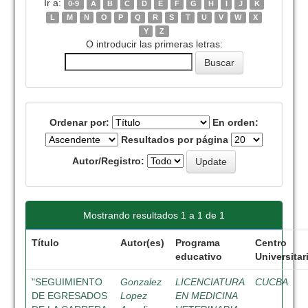
Ir a:
0-9
A
B
C
D
E
F
G
H
I
J
K
L
M
N
O
P
Q
R
S
T
U
V
W
X
Y
Z
O introducir las primeras letras:
Ordenar por:
En orden:
Resultados por página
Autor/Registro:
Mostrando resultados 1 a 1 de 1
Título
Autor(es)
Programa
Centro
educativo
Universitar
"SEGUIMIENTO
Gonzalez
LICENCIATURA
CUCBA
DE EGRESADOS
Lopez
EN MEDICINA