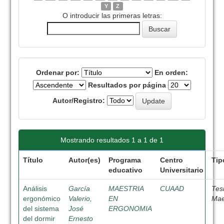
Y
Z
O introducir las primeras letras:
Ordenar por:
En orden:
Resultados por página
Autor/Registro:
Mostrando resultados 1 a 1 de 1
Título
Autor(es)
Programa
Centro
Tip
educativo
Universitario
Análisis
García
MAESTRIA
CUAAD
Tes
ergonómico
Valerio,
EN
Mae
del sistema
José
ERGONOMIA
del dormir
Ernesto