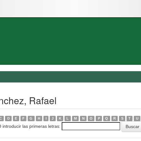
nchez, Rafael
C
D
E
F
G
H
I
J
K
L
M
N
O
P
Q
R
S
T
U
 introducir las primeras letras: