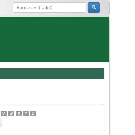
V
W
X
Y
Z