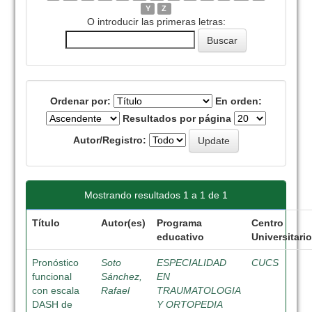
Y
Z
O introducir las primeras letras:
Ordenar por:
En orden:
Resultados por página
Autor/Registro:
Mostrando resultados 1 a 1 de 1
Título
Autor(es)
Programa
Centro
educativo
Universitari
Pronóstico
Soto
ESPECIALIDAD
CUCS
funcional
Sánchez,
EN
con escala
Rafael
TRAUMATOLOGIA
DASH de
Y ORTOPEDIA