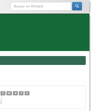
V
W
X
Y
Z