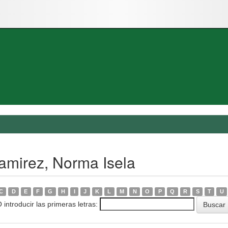
amirez, Norma Isela
C
D
E
F
G
H
I
J
K
L
M
N
O
P
Q
R
S
T
U
 introducir las primeras letras: