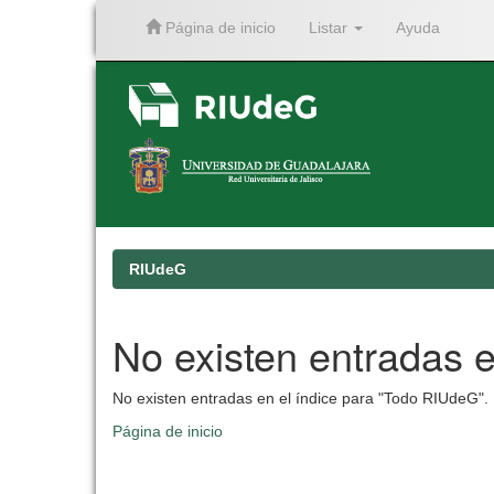
Página de inicio
Listar
Ayuda
Skip
navigation
RIUdeG
No existen entradas e
No existen entradas en el índice para "Todo RIUdeG".
Página de inicio